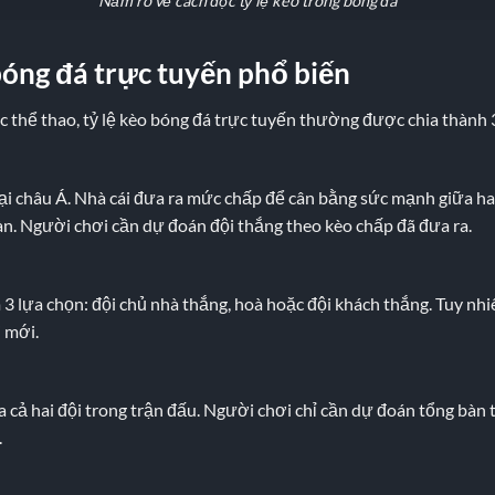
Nắm rõ về cách đọc tỷ lệ kèo trong bóng đá
 bóng đá trực tuyến phổ biến
ợc thể thao, tỷ lệ kèo bóng đá trực tuyến thường được chia thành
tại châu Á. Nhà cái đưa ra mức chấp để cân bằng sức mạnh giữa ha
àn. Người chơi cần dự đoán đội thắng theo kèo chấp đã đưa ra.
3 lựa chọn: đội chủ nhà thắng, hoà hoặc đội khách thắng. Tuy nh
i mới.
 cả hai đội trong trận đấu. Người chơi chỉ cần dự đoán tổng bàn 
.