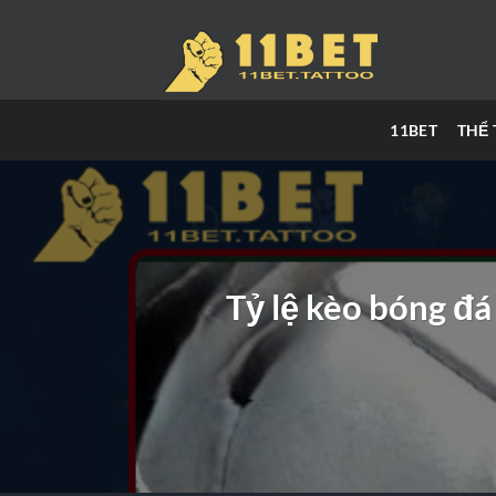
Bỏ
qua
nội
dung
11BET
THỂ
Tỷ lệ kèo bóng đ