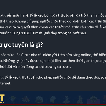
át triển mạnh mẽ, tỷ lệ kèo bóng đá trực tuyến đã trở thành một 
hể thao. Không chỉ giúp người chơi theo dõi diễn biến các trận đấu
iá và đưa ra quyết định chính xác trước mỗi trận cầu. Vậy tỷ lệ kè
c chuẩn? Cùng
11BET
tìm lời giải đáp trong bài viết sau.
trực tuyến là gì?
à các mức kèo được nhà cái niêm yết trên nền tảng online, thể hi
u. Những tỷ lệ này được cập nhật liên tục theo thời gian thực, dự
thời tiết và biến động từ thị trường cá cược.
g, tỷ lệ kèo trực tuyến cho phép người chơi dễ dàng theo dõi, so
nternet.