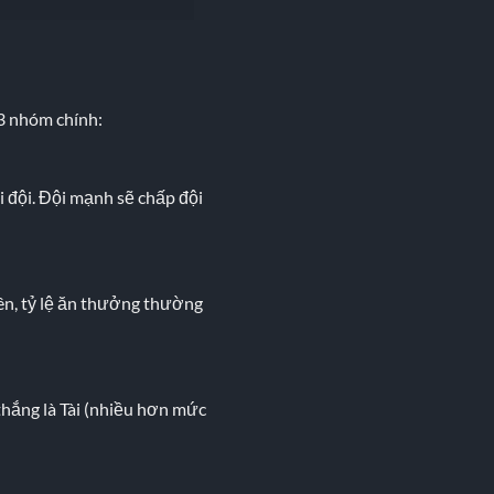
 3 nhóm chính:
i đội. Đội mạnh sẽ chấp đội
iên, tỷ lệ ăn thưởng thường
thắng là Tài (nhiều hơn mức