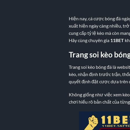
Hiện nay, cá cược bóng đá ngày
xuất hiện ngày càng nhiều, tr
cung cấp tỷ lệ kèo mà còn man
Hãy cùng chuyên gia
11BET
kh
Trang soi kèo bóng
Trang soi kèo bóng đá là websi
kèo, nhận định trước trận, thố
quyết định đặt cược dựa trên d
Không giống như việc xem kèo tr
chơi hiểu rõ bản chất của từng