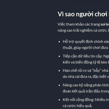
Vì sao người chơi
Việc tham khảo các trang
soi 
nâng cao trải nghiệm cá cược. 
Hỗ trợ quyết định chính xác
thuật, giúp người chơi đưa 
Tiếp cận dữ liệu tin cậy: N
kiến và biến động tỷ lệ kèo 
Hạn chế rủi ro và “bẫy” nhà
do nhà cái đưa ra, đặc biệt
Nâng cao kỹ năng phân tích
đoán kết quả trận đấu trong
Kết nối cộng đồng: Nhiều tr
cá cược hiệu quả.