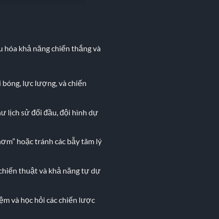
ưu hóa khả năng chiến thắng và
 bóng, lực lượng, và chiến
ư lịch sử đối đầu, đội hình dự
thơm” hoặc tránh các bẫy tâm lý
chiến thuật và khả năng tự dự
ệm và học hỏi các chiến lược