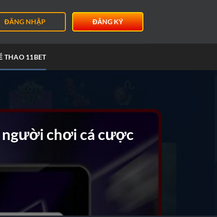
ĐĂNG NHẬP
ĐĂNG KÝ
Ể THAO 11BET
a người chơi cá cược