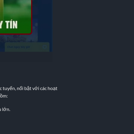
c tuyến, nổi bật với các hoạt
gồm:
 lớn.