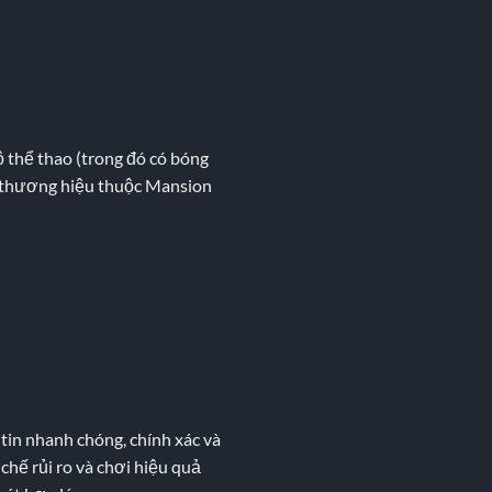
ộ thể thao (trong đó có bóng
 – thương hiệu thuộc Mansion
 tin nhanh chóng, chính xác và
chế rủi ro và chơi hiệu quả