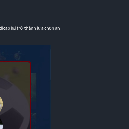
icap lại trở thành lựa chọn an