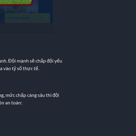
ạnh. Đội mạnh sẽ chấp đội yếu
 vào tỷ số thực tế.
g, mức chấp càng sâu thì đội
ôn an toàn: