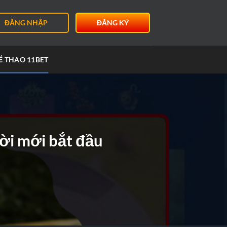
ĐĂNG NHẬP
ĐĂNG KÝ
Ể THAO 11BET
ời mới bắt đầu