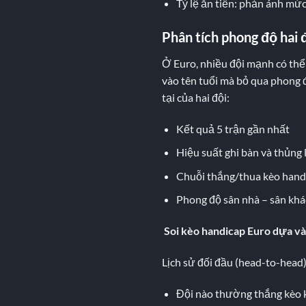
Tỷ lệ ăn tiền: phản ánh mức
Phân tích phong độ hai đ
Ở Euro, nhiều đội mạnh có thể
vào tên tuổi mà bỏ qua phong 
tại của hai đội:
Kết quả 5 trận gần nhất
Hiệu suất ghi bàn và thủng 
Chuỗi thắng/thua kèo hand
Phong độ sân nhà – sân kh
Soi kèo handicap Euro dựa và
Lịch sử đối đầu (head-to-head) 
Đội nào thường thắng kèo 